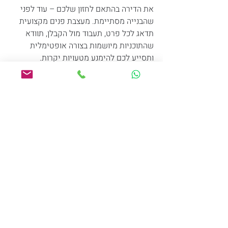
את הדירה בהתאם לחזון שלכם – עוד לפני 
שהבנייה מסתיימת. מעצבת פנים מקצועית 
תדאג לכל פרט, תעבוד מול הקבלן, תוודא 
שהתוכניות מיושמות בצורה אופטימלית 
ותסייע לכם להימנע מטעויות יקרות.
אם אתם עומדים להיכנס לדירת קבלן ורוצים 
לוודא שהיא תהיה מעוצבת, פרקטית 
ומותאמת בדיוק עבורכם – אני כאן כדי ללוות 
אתכם בתהליך מתחילתו ועד סופו.
📞 צרו קשר עוד היום ותתחילו לעצב את 
הבית שלכם כמו שתמיד חלמתם!
תגובות