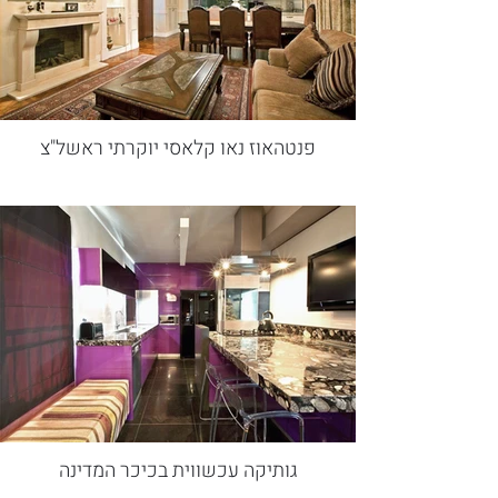
פנטהאוז נאו קלאסי יוקרתי ראשל"צ
גותיקה עכשווית בכיכר המדינה