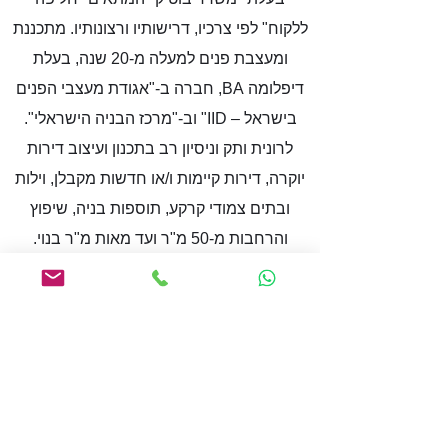
ללקוח" לפי צרכיו, דרישותיו ורצונותיו. מתכננת
ומעצבת פנים למעלה מ-20 שנה, בעלת
דיפלומה BA, חברה ב-"אגודת מעצבי הפנים
בישראל – IID" וב-"מרכז הבניה הישראלי".
לרונית ותק וניסיון רב בתכנון ועיצוב דירות
יוקרה, דירות קיימות ו/או חדשות מקבלן, וילות
ובתים צמודי קרקע, תוספות בניה, שיפוץ
והרחבות מ-50 מ"ר ועד מאות מ"ר בנוי.
רונית מתמחה בעיצוב פנים והנדסת אנוש,
סגנונות עיצוב שונים ומגוונים לפי חלומכם,
תכנון תאורת אוירה, מציאת פתרונות עיצוביים
ותכנון פונקציונלי לחללי הבית תוך ניצול מירבי
של השטח, וביצוע "הום סטייג'ינג" (הלבשת
הבית והכנתו למכירה).