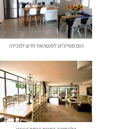
הום סטייג'ינג לפנטהאוז חדש למכירה